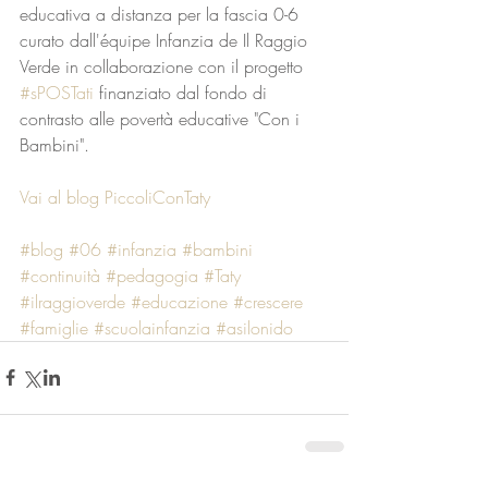
educativa a distanza per la fascia 0-6 
curato dall'équipe Infanzia de Il Raggio 
Verde in collaborazione con il progetto 
#sPOSTati
 finanziato dal fondo di 
contrasto alle povertà educative "Con i 
Bambini".
Vai al blog PiccoliConTaty
#blog
#06
#infanzia
#bambini
#continuità
#pedagogia
#Taty
#ilraggioverde
#educazione
#crescere
#famiglie
#scuolainfanzia
#asilonido