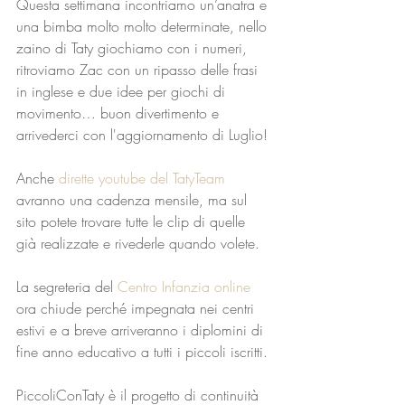
Questa settimana incontriamo un’anatra e 
una bimba molto molto determinate, nello 
zaino di Taty giochiamo con i numeri, 
ritroviamo Zac con un ripasso delle frasi 
in inglese e due idee per giochi di 
movimento… buon divertimento e 
arrivederci con l'aggiornamento di Luglio!
Anche 
dirette youtube del TatyTeam
avranno una cadenza mensile, ma sul 
sito potete trovare tutte le clip di quelle 
già realizzate e rivederle quando volete.
La segreteria del 
Centro Infanzia online
ora chiude perché impegnata nei centri 
estivi e a breve arriveranno i diplomini di 
fine anno educativo a tutti i piccoli iscritti.
PiccoliConTaty è il progetto di continuità 