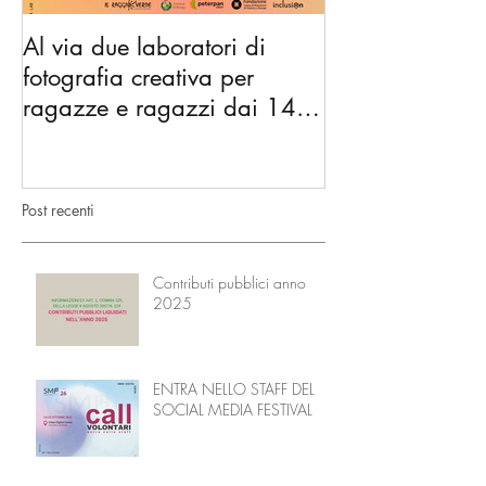
Al via due laboratori di
Dai nidi agli hu
fotografia creativa per
gli spazi di co
ragazze e ragazzi dai 14 ai
diventano l’Ac
18 anni
Nonni
Post recenti
Contributi pubblici anno
2025
ENTRA NELLO STAFF DEL
SOCIAL MEDIA FESTIVAL