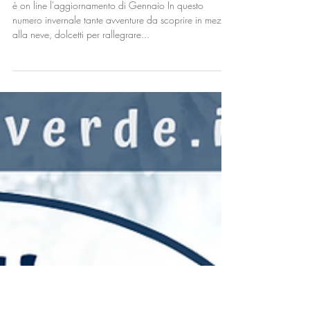
Un nuovo anno con Taty!
è on line l'aggiornamento di Gennaio In questo
numero invernale tante avventure da scoprire in mezzo
alla neve, dolcetti per rallegrare...