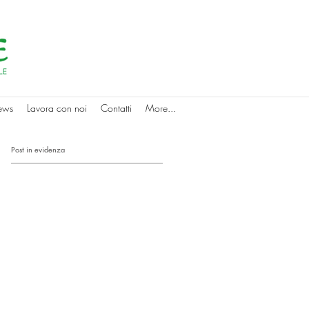
ews
Lavora con noi
Contatti
More...
Post in evidenza
a
on