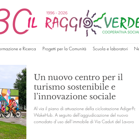
ormazione e Ricerca
Progetti per la Comunità
Scuola e laboratori
N
Un nuovo centro per il
turismo sostenibile e
l’innovazione sociale
Al via il piano di attuazione della ciclostazione Adige-Po 
WakeHub. A seguito dell’aggiudicazione del nuovo
comodato d’uso dell’immobile di Via Caduti del Lavoro n.
33, Il Raggio Verde annuncia ufficialmente, di concerto c
il Comune di Lendinara, l’avvio del percorso di