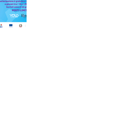
evento innovativo nel campo dell’innovazione e creatività
digitale? Giovedì 27 giugno dalle ore 16.00 alle 18.00 
presso la Sala Jolly del Centro Culturale Altinate/San
Gaetano in via Altinate, 71 a Padova ci sarà l'incontro di
presentazione della call "FéMO