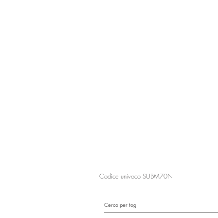
Il Raggio Verde Società Cooperativa Soc
Via Einaudi, 77 - 45100 Rovigo
tel 0425.31935 - fax 0425.1682387
segreteria@coopilraggioverde.it
(richiest
info@coopilraggioverde.it
-
ilraggioverde
Partita Iva e Codice Fiscale 01054250
Codice univoco SUBM70N
Cerca per tag