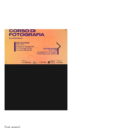
,
Al via due laboratori di
Dai nidi agli hub culturali:
fotografia creativa per
gli spazi di comunità
ragazze e ragazzi dai 14
diventano l’Accademia dei
ai 18 anni
Nonni
Post recenti