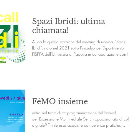
realizzazione di una ciclostazione presso i locali di
WakeHub (ex GioLend ed ex Italgas). Dando per
consolidato il ruolo di incubatore di innovazione territorial
Spazi Ibridi: ultima
dell’hub che dal 2017 ospita un makers lab
chiamata!
Al via la quarta edizione del meeting di ricerca. "Spazi
Ibridi", nato nel 2021 sotto l'impulso del Dipartimento
FISPPA dell'Università di Padova in collaborazione con Il
Raggio Verde, giunge alla sua quarta edizione con il tem
"Last Call". Il meeting, che ha visto la partecipazione attiva
di numerosi spazi di innovazione sociale da tutta Italia, si 
evoluto in un punto di riferimento per il confronto e la
delineazione di nuovi modelli di spazio per l’innovazione
sociale. N
FéMO insieme
entra nel team di co-programmazione del Festival
dell'Espressione Multimediale Sei un appassionato di cultu
digitale? Ti interessa acquisire competenze pratiche,
lavorare in team e contribuire alla realizzazione di un