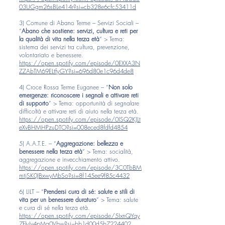
03UGgm26sBLe414r?si=cb328e6cfc53411d
3) Comune di Abano Terme – Servizi Sociali –
“
Abano che sostiene: servizi, cultura e reti per
la qualità di vita nella terza età
” > Tema:
sistema dei servizi tra cultura, prevenzione,
volontariato e benessere.
https://open.spotify.com/episode/0EXXA3N
ZZAbTM69ELtfyGY?si=696d80e1c96d4de8
4) Croce Rossa Terme Euganee – “
Non solo
emergenze: riconoscere i segnali e attivare reti
di supporto
” > Tema: opportunità di segnalare
difficoltà e attivare reti di aiuto nella terza età.
https://open.spotify.com/episode/0ISQ2KJLt
eXvBHMHPzuDTO?si=008eced8fdfd4854
5) A.A.T.E. – “
Aggregazione: bellezza e
benessere nella terza età
” > Tema: socialità,
aggregazione e invecchiamento attivo.
https://open.spotify.com/episode/3C0TbBM
mtjSK0JBxwyMbSo?si=8f145ee9f85c4432
6) LILT – “
Prendersi cura di sé: salute e stili di
vita per un benessere duraturo
” > Tema: salute
e cura di sé nella terza età.
https://open.spotify.com/episode/5IxnQYqy
7FlyJv4pMa0Vbw?si=bb1d00d5b7224402