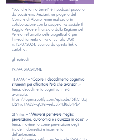
“
Voci che fanno bene!
” è il podcast prodotto
da Ecosistema Anziani, un progetto del
Comune di Abano Terme realizzato in
collaborazione con la cooperativa sociale Il
Raggio Verde e finanziato dalla Regione del
Veneto nell'ambito delle progettualità per
l'invecchiamento attivo di cui alla DGR
n.1370/2024. Scarica da
questo link
la
cartolina.
gli episodi
PRIMA STAGIONE
1) AMAP – “
Capire il decadimento cognitivo:
strumenti per affrontare l’età che avanza
” >
Tema: decadimento cognitivo in età
avanzata.
https://open.spotify.com/episode/5TkChU5j
Ul2Yyq1MdSlwqC?si=eef55f74d8db47b4
2) Virtus – “
Muoversi per vivere meglio:
prevenzione, autonomia e sicurezza in casa
” >
Tema: movimento come prevenzione degli
incidenti domestici e incremento
dell’autonomia.
https://open.spotify.com/episode/6WaC3o