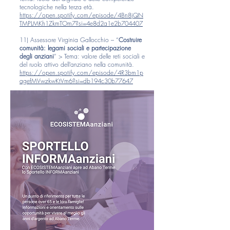
tecnologiche nella terza età.
https://open.spotify.com/episode/4Bn8jQN
TMPLMKh1ZkmTOm7?si=4e8d2a1e2b704407
11) Assessore Virginia Gallocchio – “
Costruire
comunità: legami sociali e partecipazione
degli anziani
” > Tema: valore delle reti sociali e
del ruolo attivo dell’anziano nella comunità.
https://open.spotify.com/episode/4R3bm1p
agefMVwzkwKtVm6?si=db194c30b77647