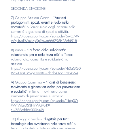
SECONDA STAGIONE
7) Gruppo Anziani Giarre – “
Anziani
protagonisti: spazi, eventi e ruolo nella
comunità
” > Tema: ruolo degli anziani nella
comunità e gestione di spazi e attività.
https://open.spotify.com/episode/5wC749
WqUrvuFlMnxLqx9p?si=a66d798b23cf4518
8) Auser – “
La forza della solidarietà:
volontariato per e nella terza età
” > Tema:
volontariato, comunità e solidarietà tra
anziani.
https://open.spotify.com/episode/4r0aGG0
WIwOxRUsYvge5aa?si=7b5b41ad35f84294
9) Gruppo Cammino – “
Passi di benessere:
movimento e ginnastica dolce per prevenzione
e socialità
” > Tema: movimento come
strumento di prevenzione e incontro.
https://open.spotify.com/episode/1bjg0Q
WVtWEuDS3HYW0MkK?
si=788edd6e300e4f6f
10) Il Raggio Verde – “
Digitale per tutti:
tecnologie che avvicinano nella terza età
” >
Tema: ruolo del digitale e delle competenze