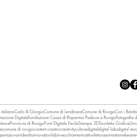
iale
e amministrative, bandi e gare)
seguici su
@pec.it
293
italiano
Carlo & Giorgio
Comune di Lendinara
Comune di Rovigo
Con i Bambi
itazione Digitale
Fondazione Cassa di Risparmio Padova e Rovigo
Fotografia d
ience
Provincia di Rovigo
Punti Digitale Facile
Stampa 3D
Tavoletta Grafica
Univ
se
comune di rovigo
content creator
creativity
cultura
digital
digital labs
digital stor
perti
giovani
identity
innovationlab
invecchiamentoattivo
letturaanimata
makersme