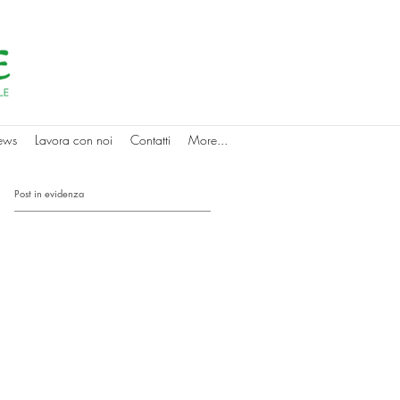
ews
Lavora con noi
Contatti
More...
Post in evidenza
a
 i