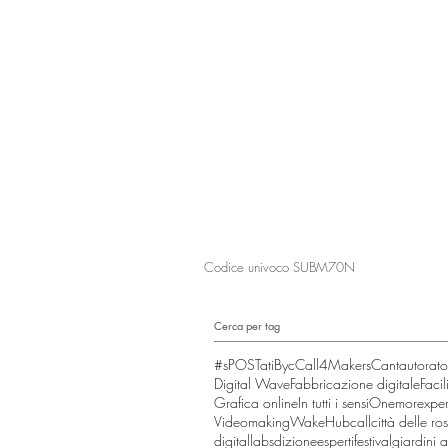
Il Raggio Verde Società Cooperativa Soc
Via Einaudi, 77 - 45100 Rovigo
tel 0425.31935 - fax 0425.1682387
segreteria@coopilraggioverde.it
(richiest
info@coopilraggioverde.it
-
ilraggioverde
Partita Iva e Codice Fiscale 01054250
Codice univoco SUBM70N
Cerca per tag
#sPOSTati
Byc
Call4Makers
Cantautorato 
Digital Wave
Fabbricazione digitale
Facil
Grafica online
In tutti i sensi
Onemorexper
Videomaking
WakeHub
call
città delle ro
digitallabs
dizione
esperti
festival
giardini a