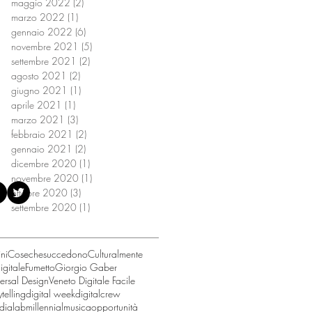
maggio 2022
(2)
2 post
marzo 2022
(1)
1 post
gennaio 2022
(6)
6 post
novembre 2021
(5)
5 post
settembre 2021
(2)
2 post
agosto 2021
(2)
2 post
giugno 2021
(1)
1 post
aprile 2021
(1)
1 post
marzo 2021
(3)
3 post
febbraio 2021
(2)
2 post
gennaio 2021
(2)
2 post
i nostri canali social
dicembre 2020
(1)
1 post
novembre 2020
(1)
1 post
ottobre 2020
(3)
3 post
settembre 2020
(1)
1 post
ni
Cosechesuccedono
Culturalmente
igitale
Fumetto
Giorgio Gaber
ersal Design
Veneto Digitale Facile
ytelling
digital week
digitalcrew
dialab
millennial
musica
opportunità