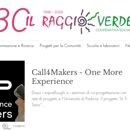
ormazione e Ricerca
Progetti per la Comunità
Scuola e laboratori
N
Call4Makers - One More
Experience
Dopo i sopralluoghi e i seminari di co-progettazione con l
rete di progetto e l’Università di Padova, il progetto “In Tutti
Sensi”...