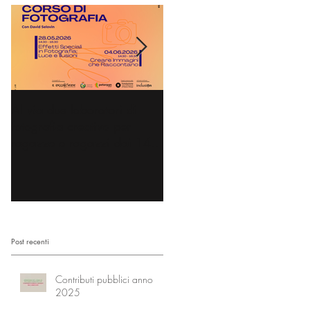
Al via due laboratori di
Dai nidi agli hub culturali:
fotografia creativa per
gli spazi di comunità
ragazze e ragazzi dai 14
diventano l’Accademia dei
ai 18 anni
Nonni
Post recenti
Contributi pubblici anno
2025