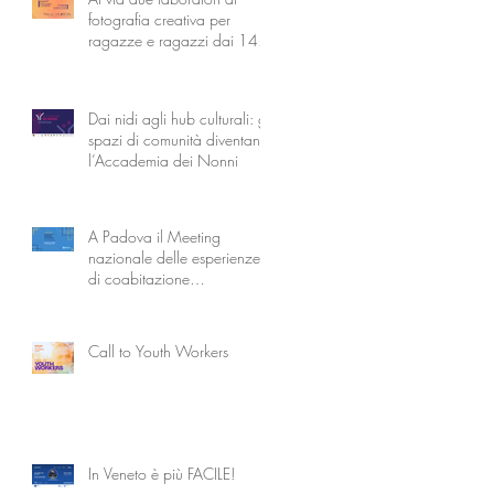
fotografia creativa per
ragazze e ragazzi dai 14
ai 18 anni
Dai nidi agli hub culturali: gli
spazi di comunità diventano
l’Accademia dei Nonni
A Padova il Meeting
nazionale delle esperienze
di coabitazione
intergenerazionale
Call to Youth Workers
In Veneto è più FACILE!