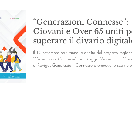
confronto diretto con gli ospiti. Stiamo formando lo staff di
volontari del festival con g
“Generazioni Connesse”:
Giovani e Over 65 uniti pe
superare il divario digitale
Il 16 settembre partiranno le attività del progetto regionale
“Generazioni Connesse” de Il Raggio Verde con il Comun
di Rovigo. Generazioni Connesse promuove lo scambio d
competenze tra la generazione dei nativi digitali, che via
via si è specializzata nelle diverse tecnologie, con gli over
65. Grazie ad un processo di consapevolizzazione e
valorizzazione dei saperi di cui i giovani sono portatori, il
progetto attiva dei gruppi che possano supportare le
“generazioni over” n