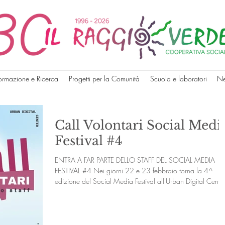
ormazione e Ricerca
Progetti per la Comunità
Scuola e laboratori
N
Call Volontari Social Medi
Festival #4
ENTRA A FAR PARTE DELLO STAFF DEL SOCIAL MEDIA
FESTIVAL #4 Nei giorni 22 e 23 febbraio torna la 4^
edizione del Social Media Festival all'Urban Digital Cente
di Rovigo: un weekend per incontrare content creator e
aprire uno spazio di confronto e di approfondimento su
come si possano abitare i social in modo realmente creati
e imparare a costruire i propri contenuti, anche grazie al