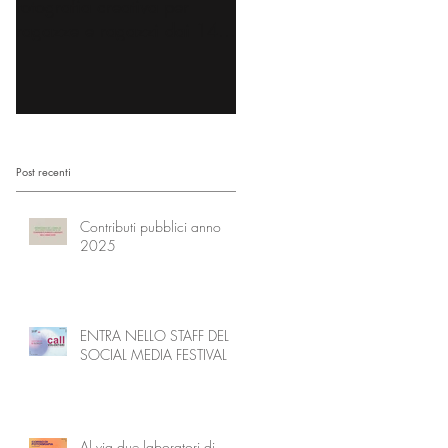
fotografia creativa per
gli spazi di comunità
ragazze e ragazzi dai 14
diventano l’Accademia dei
ai 18 anni
Nonni
Post recenti
Contributi pubblici anno
2025
ENTRA NELLO STAFF DEL
SOCIAL MEDIA FESTIVAL
Al via due laboratori di