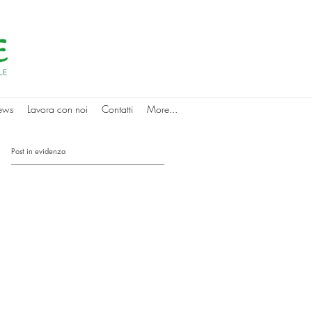
ews
Lavora con noi
Contatti
More...
Post in evidenza
a
r
vo