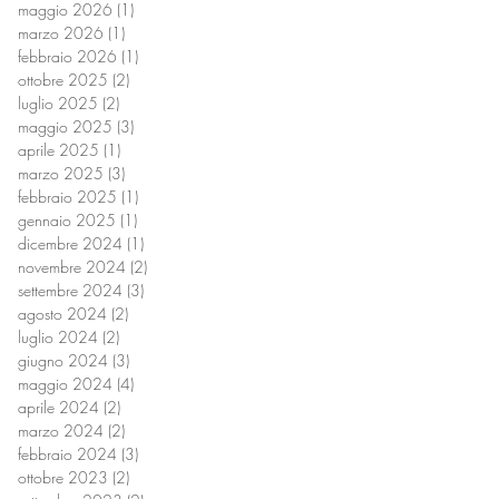
maggio 2026
(1)
1 post
marzo 2026
(1)
1 post
febbraio 2026
(1)
1 post
ottobre 2025
(2)
2 post
luglio 2025
(2)
2 post
maggio 2025
(3)
3 post
aprile 2025
(1)
1 post
marzo 2025
(3)
3 post
febbraio 2025
(1)
1 post
gennaio 2025
(1)
1 post
dicembre 2024
(1)
1 post
novembre 2024
(2)
2 post
settembre 2024
(3)
3 post
agosto 2024
(2)
2 post
luglio 2024
(2)
2 post
giugno 2024
(3)
3 post
maggio 2024
(4)
4 post
aprile 2024
(2)
2 post
marzo 2024
(2)
2 post
febbraio 2024
(3)
3 post
ottobre 2023
(2)
2 post