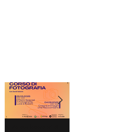
r
e
i
Al via due laboratori di
Dai nidi agli hub culturali: