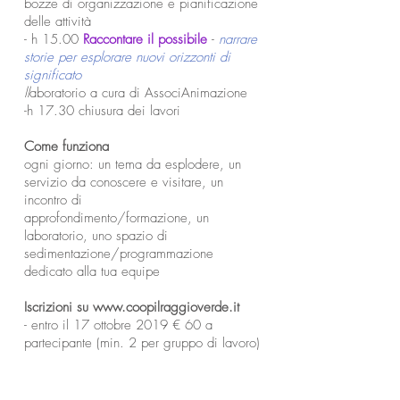
bozze di organizzazione e pianificazione
delle attività
- h 15.00
Raccontare il possibile
-
narrare
storie per esplorare nuovi orizzonti di
significato
ll
aboratorio a cura di AssociAnimazione
-h 17.30 chiusura dei lavori
Come funziona
ogni giorno: un tema da esplodere, un
servizio da conoscere e visitare, un
incontro di
approfondimento/formazione, un
laboratorio, uno spazio di
sedimentazione/programmazione
dedicato alla tua equipe
Iscrizioni su
www.coopilraggioverde.it
- entro il 17 ottobre 2019 € 60 a
partecipante (min. 2 per gruppo di lavoro)
Servizi aggiuntivi
- opzione doppio pernottamento a Jesolo