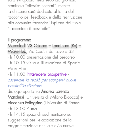
sarà sviluppato nella seconda giornata
nominata “allestire scenari”, mentre
la chiusura sarà dedicata al tema del
racconto dei feedback e della restituzione
alla comunità facendosi ispirare dal titolo
“raccontare il possibile”.
Il programma
Mercoledì 23 Ottobre – Lendinara (Ro) –
WakeHub
, Via Caduti del Lavoro 33
- h 10.00 presentazione del percorso
- h 10.15 visita e illustrazione di Spazio
WakeHub
- h 11.00
Intravedere prospettive
-
osservare la realtà per scorgervi nuove
possibilità d’azione
dialogo aperto tra
Andrea Lorenzo
Marchesi
(Università di Milano Bicocca) e
Vincenza Pellegrino
(Università di Parma)
- h 13.00 Pranzo
- h 14.15 spazi di sedimentazione:
suggestioni per l’elaborazione della
programmazione annuale e/o nuove