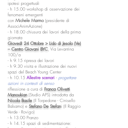
ipotesi progettuali
- h 15.00 workshop di osservazione dei
fenomeni emergenti
con
Michele Marmo
(presidente di
AssociAnimAzione)
- h 18.00 chiusura dei lavori della prima
giornata
Giovedì 24 Ottobre > Lido di Jesolo (Ve)
– Centro Giovani BYC
, Via Levantina
100/a
- h 9.15 ripresa dei lavori
- h 9.30 visita e illustrazione dei nuovi
spazi del Beach Young Center
- h 10.15
Allestire scenari
-
progettare
azioni in contesti di senso
riflessione a cura di
Franca Olivetti
Manoukian
(Studio APS) introdotta da
Nicola Basile
(Il Torpedone - Cinisello
Balsamo) e
Stefano De Stefan
i (Il Raggio
Verde - Rovigo)
- h 13.00 Pranzo
- h 14.15 spazi di sedimentazione: