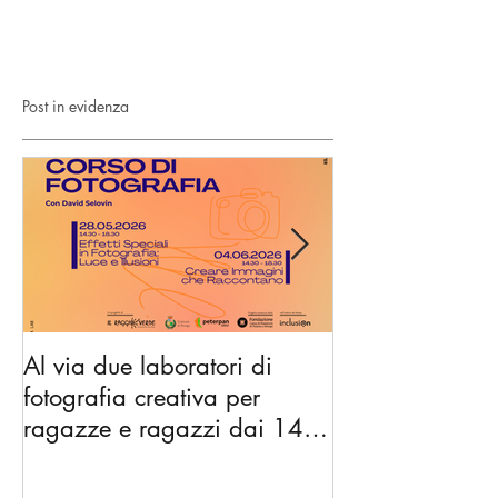
Post in evidenza
Al via due laboratori di
Dai nidi agli hu
fotografia creativa per
gli spazi di co
ragazze e ragazzi dai 14 ai
diventano l’Ac
18 anni
Nonni