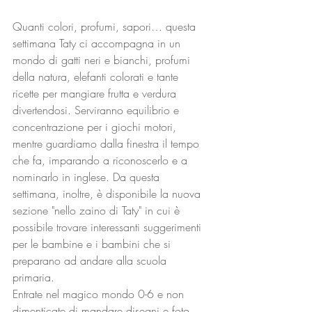
Quanti colori, profumi, sapori… questa 
settimana Taty ci accompagna in un 
mondo di gatti neri e bianchi, profumi 
della natura, elefanti colorati e tante 
ricette per mangiare frutta e verdura 
divertendosi. Serviranno equilibrio e 
concentrazione per i giochi motori, 
mentre guardiamo dalla finestra il tempo 
che fa, imparando a riconoscerlo e a 
nominarlo in inglese. Da questa 
settimana, inoltre, è disponibile la nuova 
sezione "nello zaino di Taty" in cui è 
possibile trovare interessanti suggerimenti 
per le bambine e i bambini che si 
preparano ad andare alla scuola 
primaria.
Entrate nel magico mondo 0-6 e non 
dimenticate di mandare disegni e foto 