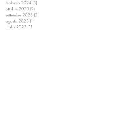
febbraio 2024
(3)
3 post
ottobre 2023
(2)
2 post
settembre 2023
(2)
2 post
agosto 2023
(1)
1 post
luglio 2023
(1)
1 post
giugno 2023
(1)
1 post
maggio 2023
(1)
1 post
aprile 2023
(1)
1 post
febbraio 2023
(1)
1 post
gennaio 2023
(1)
1 post
novembre 2022
(1)
1 post
ottobre 2022
(2)
2 post
settembre 2022
(1)
1 post
agosto 2022
(4)
4 post
giugno 2022
(2)
2 post
maggio 2022
(2)
2 post
marzo 2022
(1)
1 post
gennaio 2022
(6)
6 post
novembre 2021
(5)
5 post
settembre 2021
(2)
2 post
agosto 2021
(2)
2 post