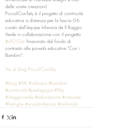
delle vostre creazioni!
PiccoliConTaty è il progetto di continuità 
educativa a distanza per la fascia 0-6 
curato dall'équipe Infanzia de Il Raggio 
Verde in collaborazione con il progetto 
#sPOSTati
 finanziato dal fondo di 
contrasto alle povertà educative "Con i 
Bambini".
Vai al blog PiccoliConTaty
#blog
#06
#infanzia
#bambini
#continuità
#pedagogia
#Taty
#ilraggioverde
#educazione
#crescere
#famiglie
#scuolainfanzia
#asilonido