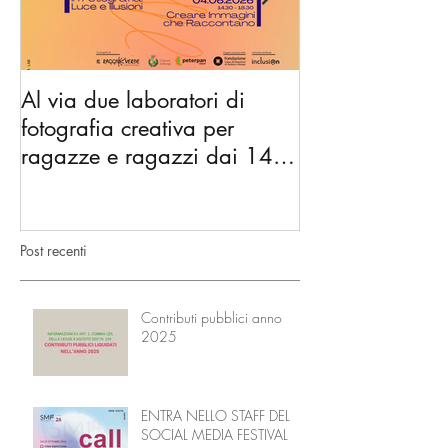
Al via due laboratori di
Dai nidi agli hu
fotografia creativa per
gli spazi di co
ragazze e ragazzi dai 14 ai
diventano l’Ac
18 anni
Nonni
Post recenti
Contributi pubblici anno
2025
ENTRA NELLO STAFF DEL
SOCIAL MEDIA FESTIVAL