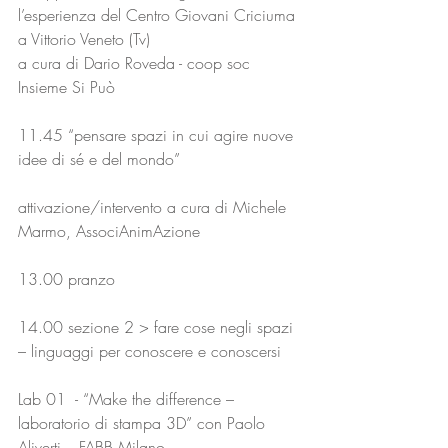
l’esperienza del Centro Giovani Criciuma 
a Vittorio Veneto (Tv)
a cura di Dario Roveda - coop soc 
Insieme Si Può
11.45 “pensare spazi in cui agire nuove 
idee di sé e del mondo”
attivazione/intervento a cura di Michele 
Marmo, AssociAnimAzione
13.00 pranzo
14.00 sezione 2 > fare cose negli spazi 
– linguaggi per conoscere e conoscersi
Lab 01  - “Make the difference – 
laboratorio di stampa 3D” con Paolo 
Aliverti – FABB Milano