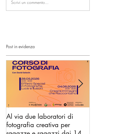
Scrivi un commento...
Post in evidenza
Al via due laboratori di
Dai nidi agli hu
fotografia creativa per
gli spazi di co
ragazze e ragazzi dai 14 ai
diventano l’Ac