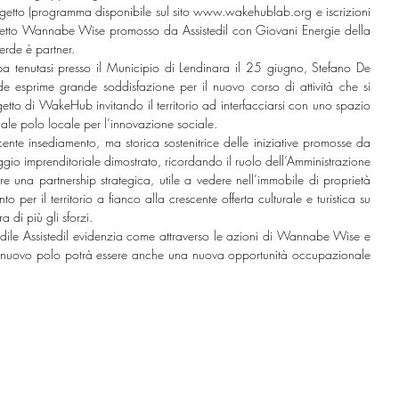
getto (programma disponibile sul sito 
www.wakehublab.org
 e iscrizioni 
rogetto Wannabe Wise promosso da Assistedil con Giovani Energie della 
erde è partner.
a tenutasi presso il Municipio di Lendinara il 25 giugno, Stefano De 
de esprime grande soddisfazione per il nuovo corso di attività che si 
etto di WakeHub invitando il territorio ad interfacciarsi con uno spazio 
ale polo locale per l’innovazione sociale.
nte insediamento, ma storica sostenitrice delle iniziative promosse da 
o imprenditoriale dimostrato, ricordando il ruolo dell’Amministrazione 
e una partnership strategica, utile a vedere nell’immobile di proprietà 
per il territorio a fianco alla crescente offerta culturale e turistica su 
 di più gli sforzi.
Edile Assistedil evidenzia come attraverso le azioni di Wannabe Wise e 
e il nuovo polo potrà essere anche una nuova opportunità occupazionale 