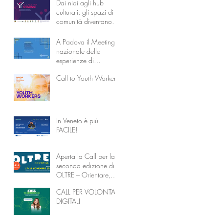
Dai nidi agli hub
culturali: gli spazi di
comunità diventano
l’Accademia dei
Nonni
A Padova il Meeting
nazionale delle
esperienze di
coabitazione
Call to Youth Workers
intergenerazionale
In Veneto è più
FACILE!
Aperta la Call per la
seconda edizione di
OLTRE – Orientare,
Liberare, Trasformare
CALL PER VOLONTARI
attraverso
DIGITALI
l’Educazione