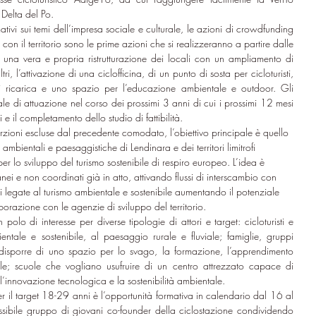
 Delta del Po.
ativi sui temi dell’impresa sociale e culturale, le azioni di crowdfunding 
e con il territorio sono le prime azioni che si realizzeranno a partire dalle 
 una vera e propria ristrutturazione dei locali con un ampliamento di 
tri, l’attivazione di una ciclofficina, di un punto di sosta per cicloturisti, 
i ricarica e uno spazio per l’educazione ambientale e outdoor. Gli 
e di attuazione nel corso dei prossimi 3 anni di cui i prossimi 12 mesi 
 e il completamento dello studio di fattibilità.
rzioni escluse dal precedente comodato, l’obiettivo principale è quello 
ambientali e paesaggistiche di Lendinara e dei territori limitrofi 
er lo sviluppo del turismo sostenibile di respiro europeo. L’idea è 
nei e non coordinati già in atto, attivando flussi di interscambio con 
li legate al turismo ambientale e sostenibile aumentando il potenziale 
orazione con le agenzie di sviluppo del territorio.
lo di interesse per diverse tipologie di attori e target: cicloturisti e 
bientale e sostenibile, al paesaggio rurale e fluviale; famiglie, gruppi 
a disporre di uno spazio per lo svago, la formazione, l’apprendimento 
le; scuole che vogliano usufruire di un centro attrezzato capace di 
’innovazione tecnologica e la sostenibilità ambientale.
il target 18-29 anni è l’opportunità formativa in calendario dal 16 al 
sibile gruppo di giovani co-founder della ciclostazione condividendo 