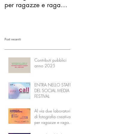
per ragazze e ragazzi
comunità diventano
dai 14 ai 18 anni
l’Accademia dei
Nonni
Post recenti
Contributi pubblici
anno 2025
ENTRA NELLO STAFF
DEL SOCIAL MEDIA
FESTIVAL
Al via due laboratori
di fotografia creativa
per ragazze e ragazzi
dai 14 ai 18 anni