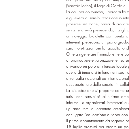
(Venezia-Torino), il Lago di Garda e il
La call per co-founder, i percorsi form
e gli eventi di sensibilizzazione in ret
prossime settimane, prima di avviare
servizi e attività prevedendo, tra gli al
un noleggio biciclette con punto d
interventi prevedono un piano gradual
saranno utilizzati per la raccolta fondi
Oltre a rigenerare l’immobile nelle po
di promuovere e valorizzare le risorse 
attivando un polo di interesse locale p
quella di innestarsi in fenomeni sponta
altre realtà nazionali ed internaziona
occupazionale dello spazio, in collab
La ciclostazione si propone come un po
turisti con sensibilità al turismo am
informali e organizzati interessati 
riguardo temi di carattere ambienta
coniugare l’educazione outdoor con l
Il primo appuntamento da segnare per 
18 luglio prossimi per creare un pos