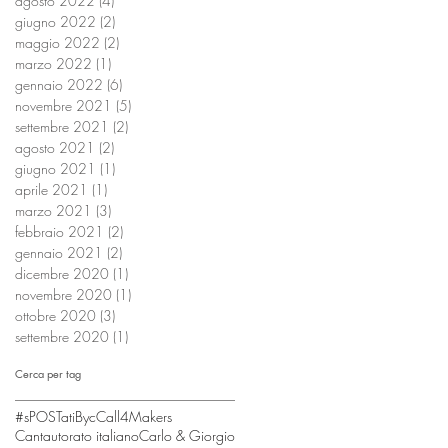
agosto 2022
(4)
4 post
giugno 2022
(2)
2 post
maggio 2022
(2)
2 post
marzo 2022
(1)
1 post
gennaio 2022
(6)
6 post
novembre 2021
(5)
5 post
settembre 2021
(2)
2 post
agosto 2021
(2)
2 post
giugno 2021
(1)
1 post
aprile 2021
(1)
1 post
marzo 2021
(3)
3 post
febbraio 2021
(2)
2 post
gennaio 2021
(2)
2 post
dicembre 2020
(1)
1 post
novembre 2020
(1)
1 post
ottobre 2020
(3)
3 post
settembre 2020
(1)
1 post
Cerca per tag
#sPOSTati
Byc
Call4Makers
Cantautorato italiano
Carlo & Giorgio