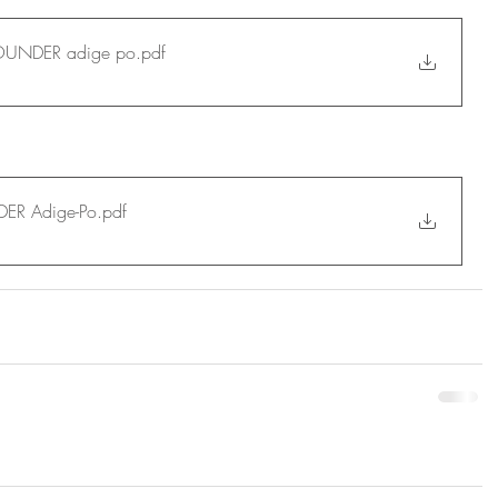
OPEN CALL PER CO-FOUNDER adige po
.pdf
ER Adige-Po
.pdf