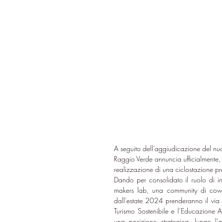
A seguito dell’aggiudicazione del nu
Raggio Verde annuncia ufficialmente, 
realizzazione di una ciclostazione pr
Dando per consolidato il ruolo di in
makers lab, una community di cowork
dall’estate 2024 prenderanno il via un
Turismo Sostenibile e l’Educazione Am
una posizione strategica, lungo l'a