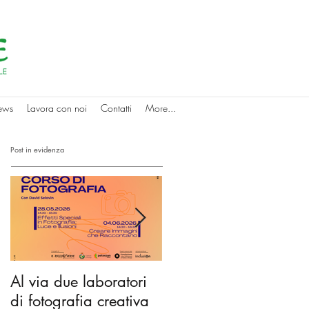
ews
Lavora con noi
Contatti
More...
Post in evidenza
Al via due laboratori
Dai nidi agli hub
di fotografia creativa
culturali: gli spazi di