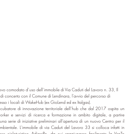
ovo comodato d’uso dell’immobile di Via Caduti del Lavoro n. 33, Il 
di concerto con il Comune di Lendinara, l’avvio del percorso di 
esso i locali di WakeHub (ex GioLend ed ex Italgas).
cubatore di innovazione territoriale dell’hub che dal 2017 ospita un 
er e servizi di ricerca e formazione in ambito digitale, a partire 
a serie di iniziative preliminari all’apertura di un nuovo Centro per il 
bientale. L'immobile di via Caduti del Lavoro 33 si colloca infatti in 
sse cicloturistico Adige-Po, da cui raggiungere facilmente la VenTo 