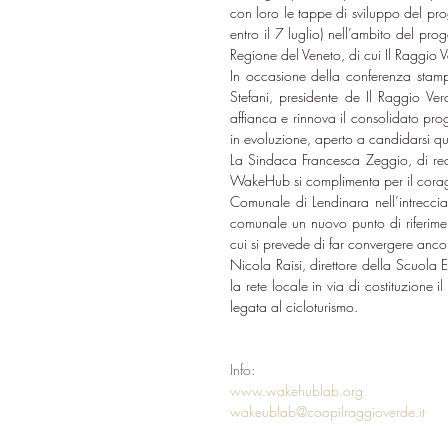
con loro le tappe di sviluppo del pro
entro il 7 luglio) nell’ambito del p
Regione del Veneto, di cui Il Raggio V
In occasione della conferenza stamp
Stefani, presidente de Il Raggio Ver
affianca e rinnova il consolidato prog
in evoluzione, aperto a candidarsi qu
La Sindaca Francesca Zeggio, di rece
WakeHub si complimenta per il coraggi
Comunale di Lendinara nell’intrecciar
comunale un nuovo punto di riferimento 
cui si prevede di far convergere ancora
Nicola Raisi, direttore della Scuola 
la rete locale in via di costituzion
legata al cicloturismo.
Info:
www.wakehublab.org
wakeublab@coopilraggioverde.it