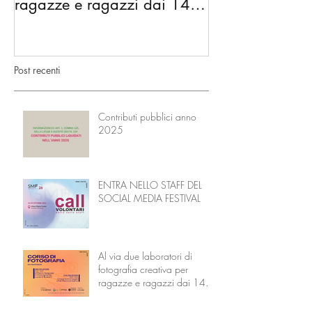
ragazze e ragazzi dai 14 ai
diventano l’Ac
18 anni
Nonni
Post recenti
Contributi pubblici anno
2025
ENTRA NELLO STAFF DEL
SOCIAL MEDIA FESTIVAL
Al via due laboratori di
fotografia creativa per
ragazze e ragazzi dai 14 ai
18 anni