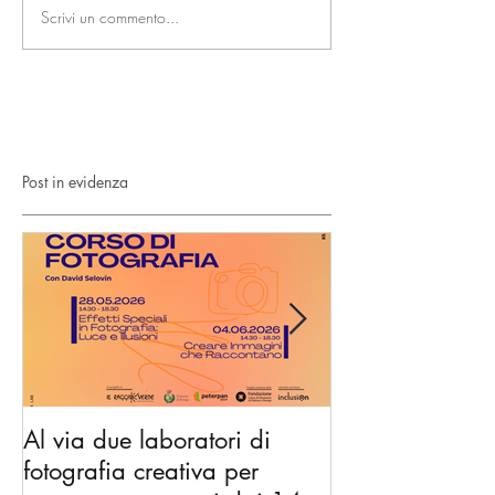
Scrivi un commento...
Post in evidenza
Al via due laboratori di
Dai nidi agli hu
fotografia creativa per
gli spazi di co