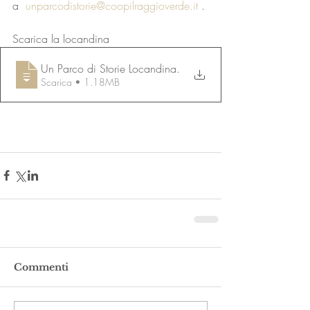
a  
unparcodistorie@coopilraggioverde.it
 .
Scarica la locandina
Un Parco di Storie Locandina
.
Scarica • 1.18MB
Commenti