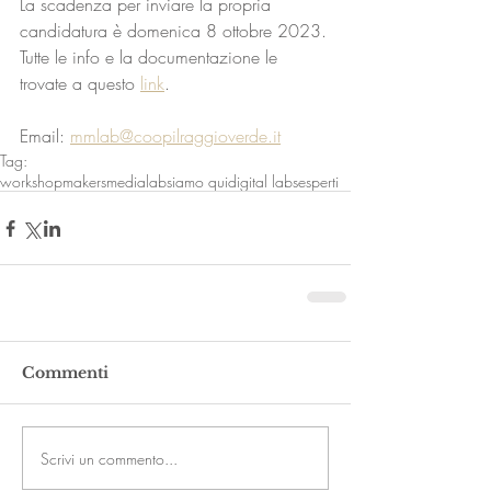
La scadenza per inviare la propria 
candidatura è domenica 8 ottobre 2023.
Tutte le info e la documentazione le 
trovate a questo 
link
.
Email: 
mmlab@coopilraggioverde.it
Tag:
workshop
makersmedialab
siamo qui
digital labs
esperti
Commenti
Scrivi un commento...