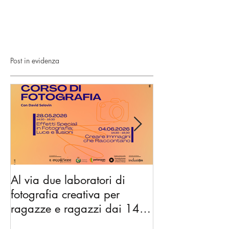
Post in evidenza
Al via due laboratori di
Dai nidi agli hu
fotografia creativa per
gli spazi di co
ragazze e ragazzi dai 14 ai
diventano l’Ac
18 anni
Nonni