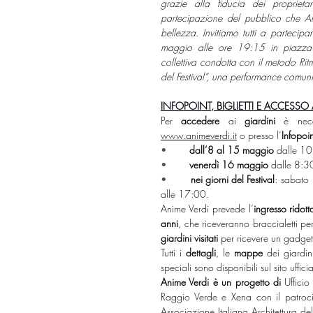
grazie alla fiducia dei proprietar
partecipazione del pubblico che An
bellezza. Invitiamo tutti a partecip
maggio alle ore 19:15 in piazza 
collettiva condotta con il metodo Rit
del Festival”, una performance comuni
INFOPOINT, BIGLIETTI E ACCESSO 
Per 
accedere
 ai 
giardini
 è nece
www.animeverdi.it
 o presso l’
Infopoin
•        
dall’8 al 15 maggio
 dalle 1
•        
venerdì 16 maggio
 dalle 8:3
•        
nei
giorni del Festival
: sabato
alle 17:00.
Anime Verdi prevede l’
ingresso ridott
anni
, che riceveranno braccialetti pe
giardini
visitati
 per ricevere un gadge
Tutti i 
dettagli
, le 
mappe
 dei giardini
speciali sono disponibili sul sito ufficia
Anime Verdi è un progetto di 
Uffici
Raggio Verde e Xena con il patroci
Associazione Italiana Architettura de