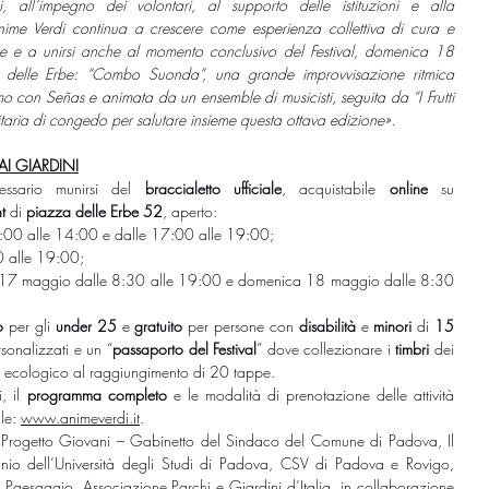
i, all’impegno dei volontari, al supporto delle istituzioni e alla 
ime Verdi continua a crescere come esperienza collettiva di cura e 
are e a unirsi anche al momento conclusivo del Festival, domenica 18 
delle Erbe: “Combo Suonda”, una grande improvvisazione ritmica 
mo con Señas e animata da un ensemble di musicisti, seguita da “I Frutti 
taria di congedo per salutare insieme questa ottava edizione».
AI GIARDINI
ssario munirsi del 
braccialetto
ufficiale
, acquistabile 
online
 su 
t 
di 
piazza delle Erbe 52
, aperto:
0:00 alle 14:00 e dalle 17:00 alle 19:00;
0 alle 19:00;
 17 maggio dalle 8:30 alle 19:00 e domenica 18 maggio dalle 8:30 
o
 per gli 
under 25 
e 
gratuito
 per persone con 
disabilità
 e 
minori
 di 
15 
rsonalizzati e un “
passaporto del Festival
” dove collezionare i 
timbri
 dei 
t ecologico al raggiungimento di 20 tappe.
, il 
programma
completo
 e le modalità di prenotazione delle attività 
le: 
www.animeverdi.it
.
o Progetto Giovani – Gabinetto del Sindaco del Comune di Padova, Il 
nio dell’Università degli Studi di Padova, CSV di Padova e Rovigo, 
l Paesaggio, Associazione Parchi e Giardini d’Italia, in collaborazione 