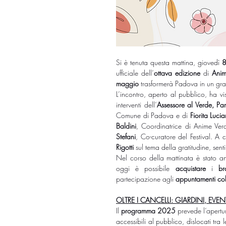
Si è tenuta questa mattina, giovedì 
8
ufficiale dell’
ottava edizione
 di 
Anim
maggio
 trasformerà Padova in un gr
L’incontro, aperto al pubblico, ha vis
interventi dell’
Assessore al Verde, Par
Comune di Padova e di 
Fiorita Luci
Baldini
, Coordinatrice di Anime Verd
Stefani
, Co-curatore del Festival. A 
Rigotti
 sul tema della gratitudine, sen
Nel corso della mattinata è stato a
oggi è possibile 
acquistare
 i 
br
partecipazione agli 
appuntamenti
col
OLTRE I CANCELLI: GIARDINI, EVEN
Il 
programma 2025
 prevede l’apertu
accessibili al pubblico, dislocati tra l