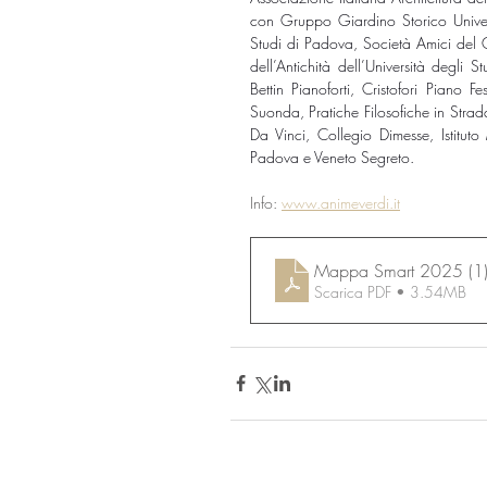
con Gruppo Giardino Storico Univers
Studi di Padova, Società Amici del 
dell’Antichità dell’Università deg
Bettin Pianoforti, Cristofori Piano
Suonda, Pratiche Filosofiche in Strad
Da Vinci, Collegio Dimesse, Istituto
Padova e Veneto Segreto.
Info: 
www.animeverdi.it
Mappa Smart 2025 (1
Scarica PDF • 3.54MB