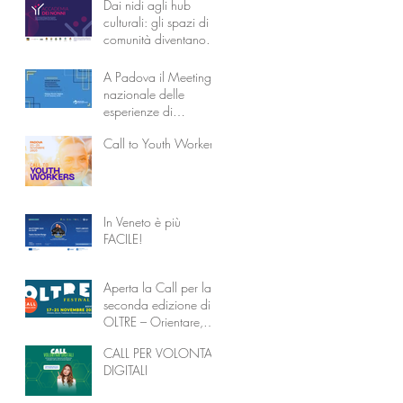
Dai nidi agli hub
culturali: gli spazi di
comunità diventano
l’Accademia dei
Nonni
A Padova il Meeting
nazionale delle
esperienze di
coabitazione
Call to Youth Workers
intergenerazionale
In Veneto è più
FACILE!
Aperta la Call per la
seconda edizione di
OLTRE – Orientare,
Liberare, Trasformare
CALL PER VOLONTARI
attraverso
DIGITALI
l’Educazione