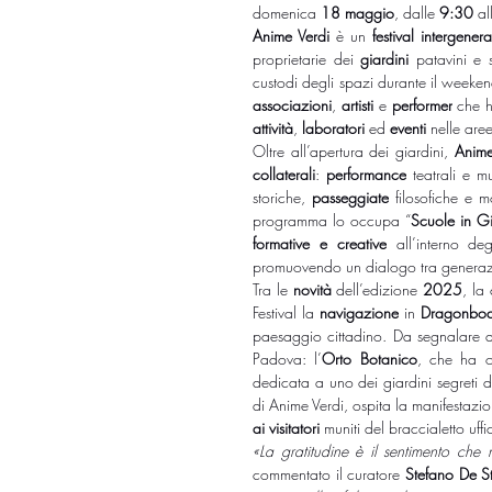
domenica 
18 maggio
, dalle
 9:30 
al
Anime Verdi 
è un 
festival intergener
proprietarie dei 
giardini
 patavini e 
associazioni
, 
artisti
 e 
performer
 che h
attività
, 
laboratori
 ed 
eventi
 nelle are
Oltre all’apertura dei giardini, 
Anime
collaterali
: 
performance
 teatrali e mu
storiche, 
passeggiate
 filosofiche e 
programma lo occupa “
Scuole in G
formative e creative
 all’interno de
promuovendo un dialogo tra generazi
Tra le 
novità
 dell’edizione 
2025
, la
Festival la 
navigazione
 in 
Dragonboa
paesaggio cittadino. Da segnalare a
Padova: l’
Orto Botanico
, che ha os
dedicata a uno dei giardini segreti del
di Anime Verdi, ospita la manifestazio
ai visitatori
 muniti del braccialetto uffi
«La gratitudine è il sentimento che 
commentato il curatore 
Stefano De St