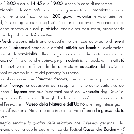
le
 13:00
 e dalle
 14:45 
alle
 19:00
, anche in caso di maltempo.
azionale 
e di 
comunità
: nasce dalla generosità dei 
proprietari
 e delle 
si alimenta dall’incontro con 
200 giovani volontari 
e volontarie, veri 
custodi degli spazi durante il weekend, insieme agli studenti degli istituti scolastici padovani. Accanto a loro, 
anno risposto alle 
call pubbliche
 lanciate nei mesi scorsi, proponendo 
e verdi pubbliche di Anime Verdi.
 Verdi 
propone infatti anche quest’anno un ricco calendario di 
eventi 
sicali, 
laboratori
 botanici e artistici, 
attività
 per 
bambini
, esplorazioni 
momenti di 
convivialità
 diffusi tra gli spazi verdi. Un posto speciale nel 
iardino
”, l’iniziativa che coinvolge gli 
studenti
 istituti padovani in 
attività 
gli spazi verdi, rafforzando la 
dimensione educativa
 del Festival e 
oni attraverso la cura del paesaggio urbano.
 collaborazione con 
Canottieri Padova
, che porta per la prima volta al 
t
 sul 
Piovego
: un’occasione per riscoprire il fiume come parte viva del 
nche il 
legame
 con due importanti realtà dell’
Università 
degli Studi di 
pitato nell’ambito di “Risvegli. La festa dei fiori” una visita guidata 
 Festival, e il 
Museo della Natura e dell’Uomo
 che, negli stessi giorni 
ne “Affascinante Natura” e aderisce al Festival offrendo l’
ingresso ridotto 
ciale.
meglio esprime la qualità delle relazioni che il Festival genera»
 – ha 
efani
, a cui fa eco la coordinatrice del Festival 
Cassandra Baldini
 – «
È 