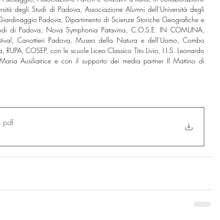
ità degli Studi di Padova, Associazione Alumni dell’Università degli 
Giardinaggio Padova, Dipartimento di Scienze Storiche Geografiche e 
li Studi di Padova, Nova Symphonia Patavina, C.O.S.E. IN COMUNA, 
 Festival, Canottieri Padova, Museo della Natura e dell’Uomo, Combo 
a, RUPA, COSEP, con le scuole Liceo Classico Tito Livio, I.I.S. Leonardo 
 Maria Ausiliatrice e con il supporto dei media partner Il Mattino di 
)
.pdf