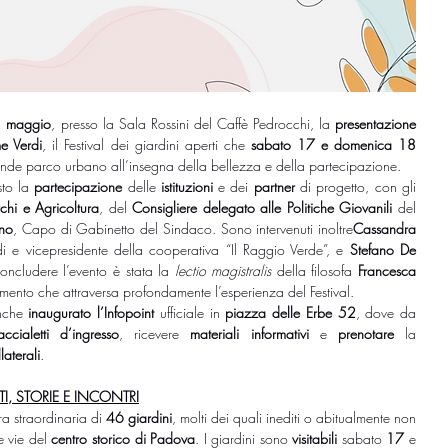
 maggio
, presso la Sala Rossini del Caffè Pedrocchi, la 
presentazione
e Verdi
, il Festival dei giardini aperti che 
sabato 17 e domenica 18 
ande parco urbano all’insegna della bellezza e della partecipazione.
to la 
partecipazione
 delle 
istituzioni
 e dei 
partner
 di progetto, con gli 
chi e Agricoltura
,
del 
Consigliere delegato alle Politiche Giovanili 
del 
ano
, Capo di Gabinetto del Sindaco. Sono intervenuti inoltre
Cassandra 
i e vicepresidente della cooperativa “Il Raggio Verde”, e 
Stefano De 
concludere l’evento è stata la 
lectio magistralis
 della filosofa 
Francesca 
timento che attraversa profondamente l’esperienza del Festival.
nche
 inaugurato l’Infopoint
 ufficiale in 
piazza delle Erbe 52
, dove da 
accialetti
d’ingresso
, ricevere 
materiali
informativi
 e 
prenotare
 la 
laterali
.
TI, STORIE E INCONTRI
ra straordinaria di 
46 giardini
, molti dei quali inediti o abitualmente non 
e vie del 
centro storico di Padova
. I giardini sono 
visitabili
 sabato 
17 
e 