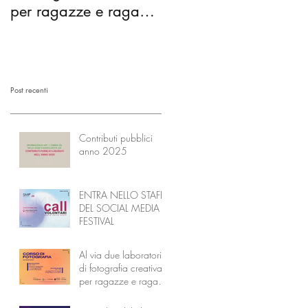
per ragazze e ragazzi
comunità diventano
dai 14 ai 18 anni
l’Accademia dei
Nonni
Post recenti
Contributi pubblici
anno 2025
ENTRA NELLO STAFF
DEL SOCIAL MEDIA
FESTIVAL
Al via due laboratori
di fotografia creativa
per ragazze e ragazzi
dai 14 ai 18 anni