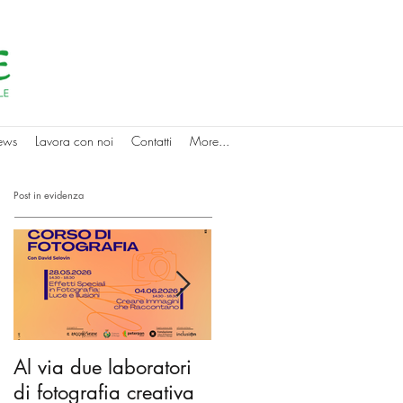
ews
Lavora con noi
Contatti
More...
Post in evidenza
Al via due laboratori
Dai nidi agli hub
di fotografia creativa
culturali: gli spazi di