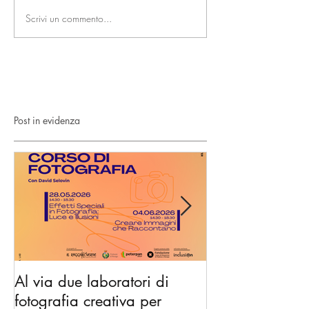
Scrivi un commento...
Post in evidenza
Al via due laboratori di
Dai nidi agli hu
fotografia creativa per
gli spazi di co