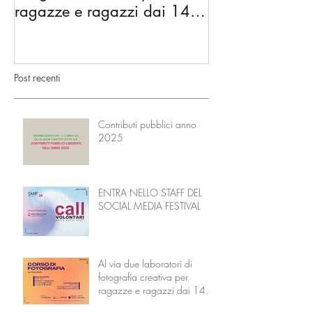
ragazze e ragazzi dai 14 ai
diventano l’Ac
18 anni
Nonni
Post recenti
Contributi pubblici anno
2025
ENTRA NELLO STAFF DEL
SOCIAL MEDIA FESTIVAL
Al via due laboratori di
fotografia creativa per
ragazze e ragazzi dai 14 ai
18 anni