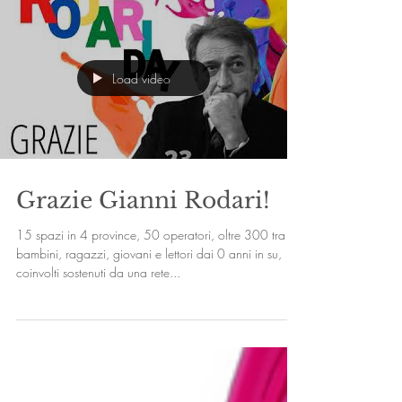
Load video
Grazie Gianni Rodari!
15 spazi in 4 province, 50 operatori, oltre 300 tra
bambini, ragazzi, giovani e lettori dai 0 anni in su,
coinvolti sostenuti da una rete...