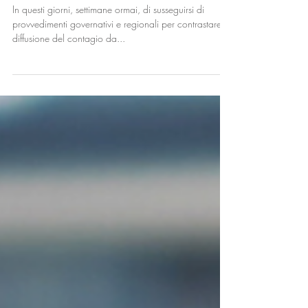
famiglia
In questi giorni, settimane ormai, di susseguirsi di
provvedimenti governativi e regionali per contrastare la
diffusione del contagio da...