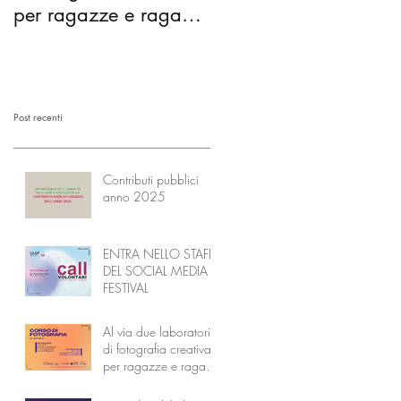
per ragazze e ragazzi
comunità diventano
dai 14 ai 18 anni
l’Accademia dei
Nonni
Post recenti
Contributi pubblici
anno 2025
ENTRA NELLO STAFF
DEL SOCIAL MEDIA
FESTIVAL
Al via due laboratori
di fotografia creativa
per ragazze e ragazzi
dai 14 ai 18 anni