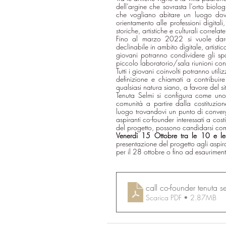
dell’argine che sovrasta l’orto biolo
che vogliano abitare un luogo dove
orientamento alle professioni digitali,
storiche, artistiche e culturali correlat
Fino al marzo 2022 si vuole dare un
declinabile in ambito digitale, artistic
giovani potranno condividere gli spa
piccolo laboratorio/sala riunioni con 
Tutti i giovani coinvolti potranno uti
definizione e chiamati a contribuire
qualsiasi natura siano, a favore del s
Tenuta Selmi si configura come uno 
comunità a partire dalla costituzio
luogo trovandovi un punto di conver
aspiranti co-founder interessati a costi
del progetto, possono candidarsi 
com
Venerdì 15 Ottobre tra le 10 e l
presentazione del progetto agli aspiran
per il 28 ottobre o fino ad esauriment
call co-founder tenuta se
Scarica PDF • 2.87MB