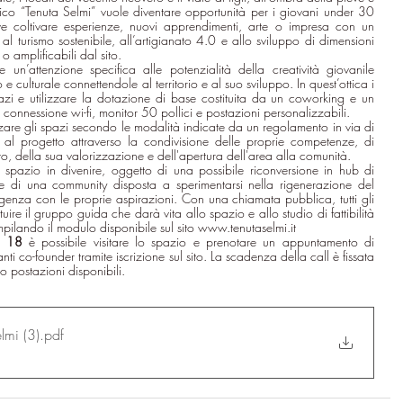
gico “Tenuta Selmi” vuole diventare opportunità per i giovani under 30 
 coltivare esperienze, nuovi apprendimenti, arte o impresa con un 
 al turismo sostenibile, all’artigianato 4.0 e allo sviluppo di dimensioni 
e o amplificabili dal sito.
’attenzione specifica alle potenzialità della creatività giovanile 
o e culturale connettendole al territorio e al suo sviluppo. In quest’ottica i 
zi e utilizzare la dotazione di base costituita da un coworking e un 
connessione wi-fi, monitor 50 pollici e postazioni personalizzabili.
lizzare gli spazi secondo le modalità indicate da un regolamento in via di 
 al progetto attraverso la condivisione delle proprie competenze, di 
ito, della sua valorizzazione e dell'apertura dell'area alla comunità.
spazio in divenire, oggetto di una possibile riconversione in hub di 
ne di una community disposta a sperimentarsi nella rigenerazione del 
genza con le proprie aspirazioni. Con una 
chiamata pubblica
, tutti gli 
tuire il gruppo guida che darà vita allo spazio e allo studio di fattibilità 
pilando il modulo
 disponibile sul sito 
www.tenutaselmi.it
e 18
 è possibile visitare lo spazio e prenotare un appuntamento di 
ti co-founder tramite iscrizione sul sito. La scadenza della call è fissata 
o postazioni disponibili.
lmi (3)
.pdf