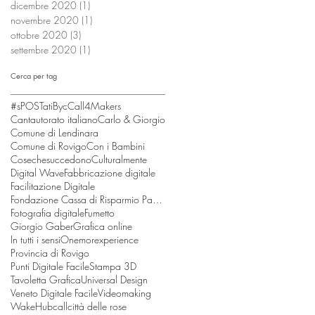
dicembre 2020
(1)
1 post
novembre 2020
(1)
1 post
ottobre 2020
(3)
3 post
settembre 2020
(1)
1 post
Cerca per tag
#sPOSTati
Byc
Call4Makers
Cantautorato italiano
Carlo & Giorgio
Comune di Lendinara
Comune di Rovigo
Con i Bambini
Cosechesuccedono
Culturalmente
Digital Wave
Fabbricazione digitale
Facilitazione Digitale
Fondazione Cassa di Risparmio Padova e Rovigo
Fotografia digitale
Fumetto
Giorgio Gaber
Grafica online
In tutti i sensi
Onemorexperience
Provincia di Rovigo
Punti Digitale Facile
Stampa 3D
Tavoletta Grafica
Universal Design
Veneto Digitale Facile
Videomaking
WakeHub
call
città delle rose