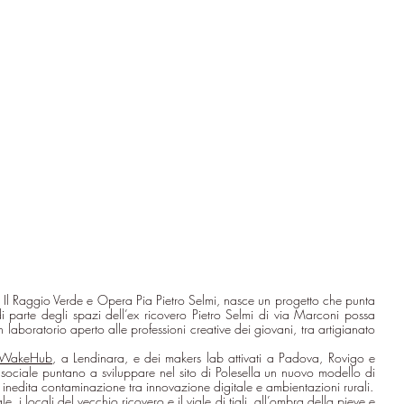
 Il Raggio Verde e Opera Pia Pietro Selmi, nasce un progetto che punta 
i di parte degli spazi dell’ex ricovero Pietro Selmi di via Marconi possa 
 laboratorio aperto alle professioni creative dei giovani, tra artigianato 
WakeHub
, a Lendinara, e dei makers lab attivati a Padova, Rovigo e 
a sociale puntano a sviluppare nel sito di Polesella un nuovo modello di 
 inedita contaminazione tra innovazione digitale e ambientazioni rurali.
e, i locali del vecchio ricovero e il viale di tigli, all’ombra della pieve e 