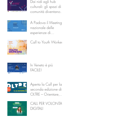
Dai nidi agli hub
culturali: gli spazi di
comunità diventano
l’Accademia dei
Nonni
A Padova il Meeting
nazionale delle
esperienze di
coabitazione
Call to Youth Workers
intergenerazionale
In Veneto è più
FACILE!
Aperta la Call per la
seconda edizione di
OLTRE – Orientare,
Liberare, Trasformare
CALL PER VOLONTARI
attraverso
DIGITALI
l’Educazione