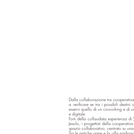
Dalla collaborazione tra cooperativa
a verificare se tra i possibili destin
esservi quello di un coworking e di un
e digitale.
Forti della collaudata esperienza di 
Jesolo, i progettisti della cooperativ
spazio collaborativo, centrato su una
Tra le antiche vigne e la villa padronal