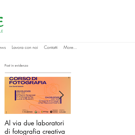
ews
Lavora con noi
Contatti
More...
Post in evidenza
Al via due laboratori
Dai nidi agli hub
di fotografia creativa
culturali: gli spazi di