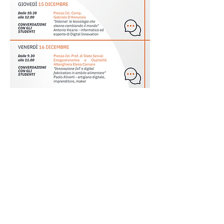
Il Raggio Verde Società Cooperativa
Sociale
Via Einaudi,
77 - 45100
Rovigo
tel
0425.31935
- fax
0425.1682387
segreteria@coopilraggioverde.it
(richieste amministrative, bandi e
gare)
info@coopilraggioverde.it
-
ilraggioverde@pec.it
Partita Iva e Codice Fiscale
01054250293
Codice univoco SUBM70N