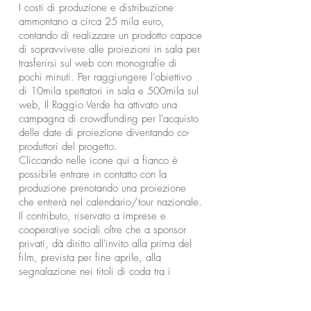
I costi di produzione e distribuzione
ammontano a circa 25 mila euro,
contando di realizzare un prodotto capace
di sopravvivere alle proiezioni in sala per
trasferirsi sul web con monografie di
pochi minuti. Per raggiungere l'obiettivo
di 10mila spettatori in sala e 500mila sul
web, Il Raggio Verde ha attivato una
campagna di crowdfunding per l'acquisto
delle date di proiezione diventando co-
produttori del progetto.
Cliccando nelle icone qui a fianco è
possibile entrare in contatto con la
produzione prenotando una proiezione
che entrerà nel calendario/tour nazionale.
Il contributo, riservato a imprese e
cooperative sociali oltre che a sponsor
privati, dà diritto all'invito alla prima del
film, prevista per fine aprile, alla
segnalazione nei titoli di coda tra i
produttori e alla cessione di 100 copie
del DVD in occasione del Natale 2020