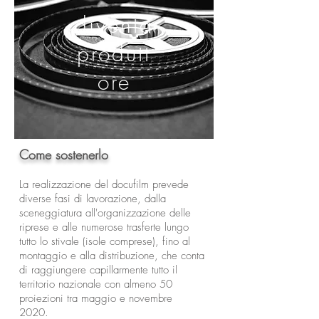
diventa
produtt
ore
Come sostenerlo
La realizzazione del docufilm prevede
diverse fasi di lavorazione, dalla
sceneggiatura all'organizzazione delle
riprese e alle numerose trasferte lungo
tutto lo stivale (isole comprese), fino al
montaggio e alla distribuzione, che conta
di raggiungere capillarmente tutto il
territorio nazionale con almeno 50
proiezioni tra maggio e novembre
2020.