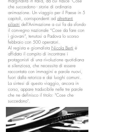
marginalità in Italia, da cui nasce "Cose
che succedono - storie di ordinaria
animazione. Un viaggio per il Paese in 5
capitoli, corrispondenti ad
altrettanti
pilastri
dell’Animazione a cui fa da sfondo
il convegno nazionale “Cose da fare con
i giovani”, tenutosi a Padova lo scorso
febbraio con 500 operatori.
Al regista e giornalista
Nicola Berti
è
affidato il compito di incontrare i
protagonisti di una rivoluzione quotidiana
e silenziosa, che necessita di essere
raccontata con immagini e parole nuovi,
fuori dalla retorica e dai luoghi comuni.
La sintesi di questo viaggio, ancora in
corso, appare traducibile nelle tre parole
che ne definisco il titolo: "Cose che
succedono".