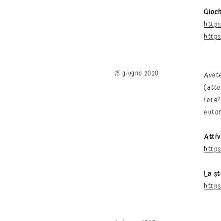
Gioc
http
http
15 giugno 2020
Avete
(atte
fare?
autor
Attiv
http
La s
http