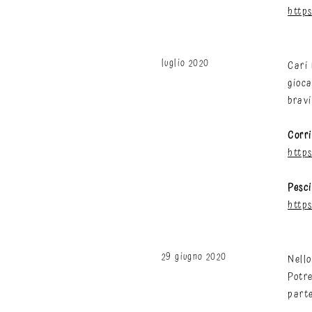
http
luglio 2020
Cari 
gioca
bravi
Corr
http
Pesci
http
29 giugno 2020
Nello
Potre
parte