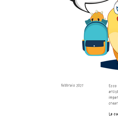
febbraio 2021
Ecco 
artis
impar
crear
La cu