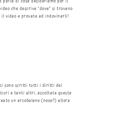
e parla di cosa desideriamo per il
video che descrive “dove” si trovano
e il video e provate ad indovinarli!
ono scritti tutti i diritti dei
icuri e tanti altri…ascoltate questa
creato un arcobaleno (nooo?) allora