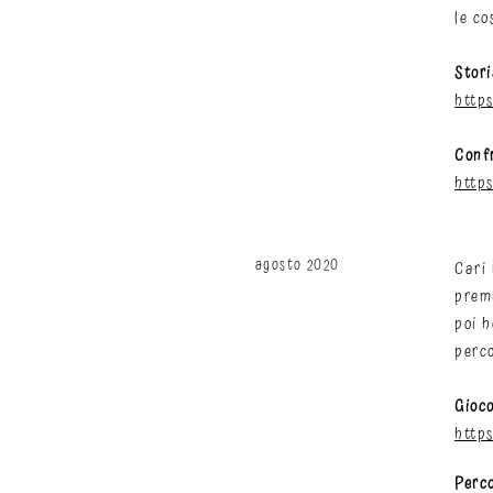
le co
Stori
http
Conf
http
agosto 2020
Cari 
premi
poi h
perco
Gioco
http
Perco