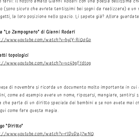
o farvi: il nostro amato Gianni Rodari con una poesia bellissima ch
 (sono sicuro che avrete tantissimi bei sogni da realizzare) e un 
ggetti, la loro posizione nello spazio. Li sapete già? Allora guardat
ia “Lo Zampognaro” di Gianni Rodari
s://www.youtube.com/watch?v=bylY-RiQqGo
tti topologici
s://www.youtube.com/watch?v=vc4bgF1dtog
ese di novembre si ricorda un documento molto importante in cui ci s
ni, come ad esempio avere un nome, riposarsi, mangiare, sentirsi s
a che parla di un diritto speciale dei bambini e se non avete mai 
qui come fare questa magia.
go “Diritto”
s://www.youtube.com/watch?v=rlDuDaJ7wNQ