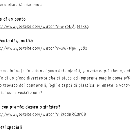
se molto attentamente!​
a di un punto
s://www.youtube.com/watch?v=wYoBVLMzksg
ronto di quantità
s://www.youtube.com/watch?v=3WkNg6_y59s
bambini nel mio zaino ci sono dei dolcetti, si avete capito bene, de
o di un gioco divertente che ci aiuta ad imparare meglio come affer
o trovato dei pennarelli, fogli e tappi di plastica: allenate le vost
rsi con i vostri amici!​
 con premio: destra o sinistra?
s://www.youtube.com/watch?v=i3bdnRG3rC8
rsi speciali