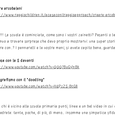
re arcobaleni
s://www.reggiochildren.it/acasaconilreggioapproach/creare-arcob
!!! La scuola è cominciata, come sono i vostri zainetti? Pesanti o 
nuo a trovare sorprese che devo proprio mostrarvi: una super stori
re con..? I pennarelli e le vostre mani, si avete capito bene…guarda
ese con la S davanti
s://www.youtube.com/watch?v=QQQ7BuGVnBk
egrafismo con il “doodling”
s://www.youtube.com/watch?v=H6PzZS-BtG8
 chi è vicino alla scuola primaria punti, linee e un bel video in cu
edrete: tante, poche, di più, di meno… insomma una simpatica sfid