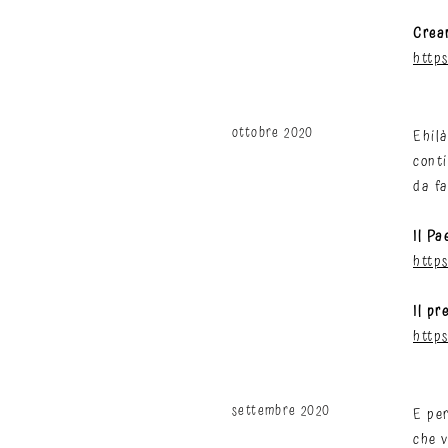
Crea
http
ottobre 2020
Ehilà
conti
da fa
Il Pa
http
Il pr
http
settembre 2020
E per
che v