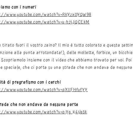
hiamo con i numeri
s://www.youtube.com/watch?v=RkYzx0YQW98
s://www.youtube.com/watch?v=u-h2jJQCEkM
 tirato fuori il vostro zaino? Il mio è tutto colorato e questa sett
nzione alla punta arrotondata!), delle mollette, forbice, un bicch
 Scopriamolo insieme con il video che abbiamo trovato per voi. Poi
e speciale, che ci porta su una strada che non andava da nessuna 
ità di pregrafismo con i cerchi
s://www.youtube.com/watch?v=qXllFHfufYY
trada che non andava da nessuna parte
s://www.youtube.com/watch?v=o-Yg_K4Ve5k