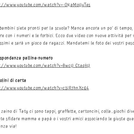
s://www.youtube.com/watch?v=-OKaMoUyTes
bambini siete pronti per la scuola? Manca ancora un po’ di tempo,
re con i numeri e le forbici. Ecco due video con nuove attività per
ssimi e sarà un gioco da ragazzi. Mandatemi le foto dei vostri pesci
ispondenza palline-numero
s://www.youtube.com/watch?v=8wcU_CtaqkU
olini di carta
s://www.youtube.com/watch?v=c3iR1hnXc64
 zaino di Taty ci sono tappi, graffette, cartoncini, colla…giochi div
te sfidare mamma e papà o i vostri amici associando le giuste quan
nza via!​