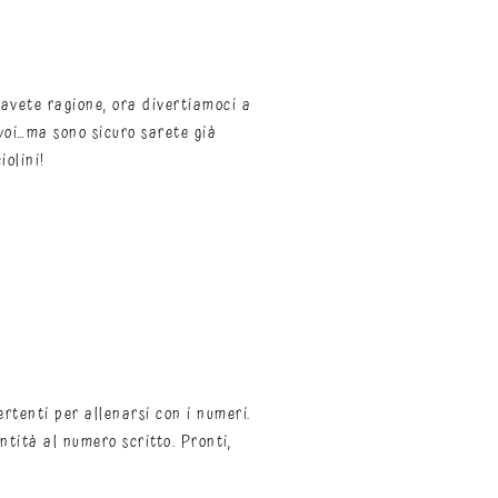
 avete ragione, ora divertiamoci a
 voi…ma sono sicuro sarete già
olini!​
ertenti per allenarsi con i numeri.
tità al numero scritto. Pronti,