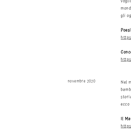
vogli
mondo
gli o
Poes
http
Conce
http
novembre 2020
Nel m
bambi
stori
ecco 
Il Ma
http