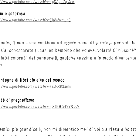
://www.youtube.com/watch?v=qySAqcZqtXw
ni a sorpresa
://www.youtube.com/watch?v=Ei68Vw1L-oE
amici, il mio zaino continua ad essere pieno di sorprese per voi… h
sia, conoscerete Lucas, un bambino che voleva…volare! Ci riuscirà
ietti colorati, dei pennarelli, qualche tazzina e in modo divertente 
r!
ntagna di libri più alta del mondo
://www.youtube.com/watch?v=Ss5EX8Sae1k
ità di pregrafismo
://www.youtube.com/watch?v=qXllFHfufYY&t=7s
amici più grandicelli, non mi dimentico mai di voi e a Natale ho tr