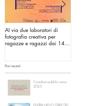
Al via due laboratori di
Dai nidi agli hu
fotografia creativa per
gli spazi di co
ragazze e ragazzi dai 14 ai
diventano l’Ac
18 anni
Nonni
Post recenti
Contributi pubblici anno
2025
ENTRA NELLO STAFF DEL